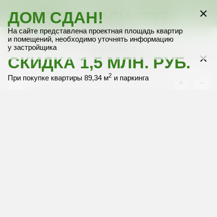
СКИДКА 1 МЛН. РУБ.
ДОМ СДАН!
Выбрать квартиру
Выбрать квартиру
Выбрать квартиру
Выбрать квартиру
Выбрать квартиру
На сайте представлена проектная площадь квартир
2
При покупке только квартиры 89,34 м
и помещений, необходимо уточнять информацию
у застройщика
Квартира № 63
10 этаж
СКИДКА 1,5 МЛН. РУБ.
без межкомнатных перегородок
2
При покупке квартиры 89,34 м
и паркинга
+
–