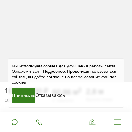
Мы используем cookies для улучшения работы сайта.
Ознакомиться -
Подробнее
. Продолжая пользоваться
сайтом, вы даёте согласие на использование файлов
cookies
2
10 954 800 ₽
2,8 м
60,86 м
Отказываюсь
Принимаю
Принимаю
Принимаю
Принимаю
Принимаю
2
Высота этажа
180 000 ₽ за м
2 комнаты