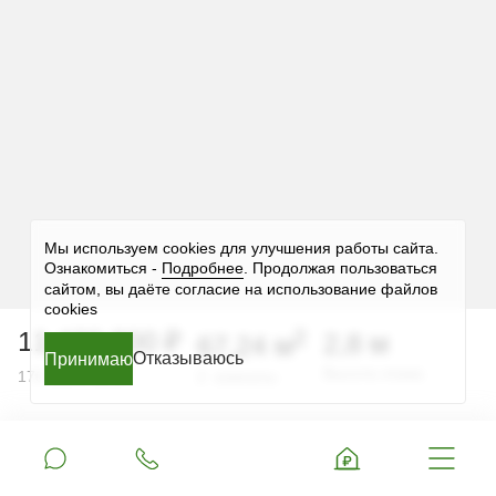
Мы используем cookies для улучшения работы сайта.
Ознакомиться -
Подробнее
. Продолжая пользоваться
сайтом, вы даёте согласие на использование файлов
cookies
2
11 430 800 ₽
2,8 м
67,24 м
Отказываюсь
Принимаю
Принимаю
Принимаю
Принимаю
Принимаю
2
Высота этажа
170 000 ₽ за м
2 комнаты