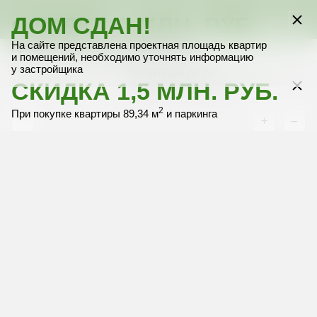
СКИДКА 1 МЛН. РУБ.
ДОМ СДАН!
Выбрать квартиру
Выбрать квартиру
Выбрать квартиру
Выбрать квартиру
Выбрать квартиру
На сайте представлена проектная площадь квартир
2
При покупке только квартиры 89,34 м
и помещений, необходимо уточнять информацию
у застройщика
Квартира № 66
11 этаж
СКИДКА 1,5 МЛН. РУБ.
без межкомнатных перегородок
2
При покупке квартиры 89,34 м
и паркинга
+
–