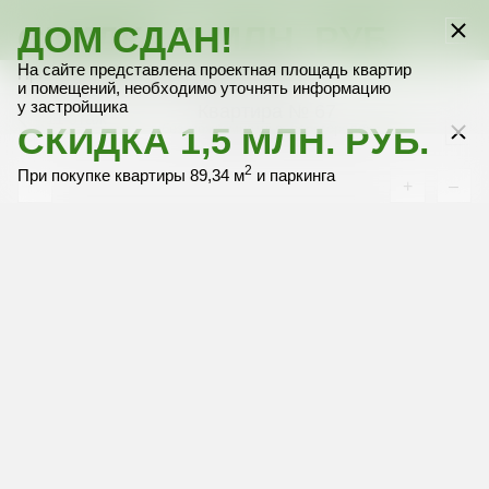
СКИДКА 1 МЛН. РУБ.
ДОМ СДАН!
Выбрать квартиру
Выбрать квартиру
Выбрать квартиру
Выбрать квартиру
Выбрать квартиру
На сайте представлена проектная площадь квартир
2
При покупке только квартиры 89,34 м
и помещений, необходимо уточнять информацию
у застройщика
Квартира № 67
11 этаж
СКИДКА 1,5 МЛН. РУБ.
без межкомнатных перегородок
2
При покупке квартиры 89,34 м
и паркинга
+
–