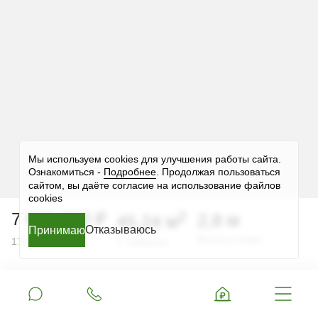
Мы используем cookies для улучшения работы сайта.
Ознакомиться -
Подробнее
. Продолжая пользоваться
сайтом, вы даёте согласие на использование файлов
cookies
2
7 690 800 ₽
2,8 м
45,24 м
Отказываюсь
Принимаю
Принимаю
Принимаю
Принимаю
Принимаю
2
Высота этажа
170 000 ₽ за м
2 комнаты