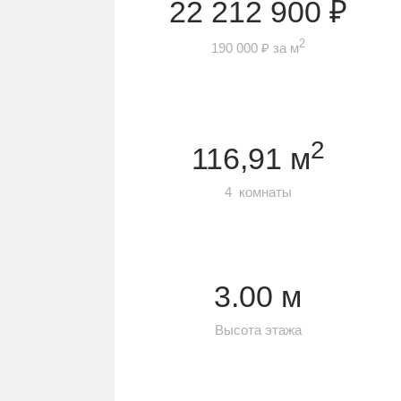
22 212 900 ₽
2
190 000 ₽ за м
2
116,91 м
4 комнаты
3.00 м
Высота этажа