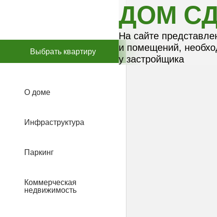
ДОМ СД
На сайте представле
и помещений, необх
Выбрать квартиру
Выбрать квартиру
Выбрать квартиру
Выбрать квартиру
Выбрать квартиру
у застройщика
О доме
Инфраструктура
Паркинг
Коммерческая
недвижимость