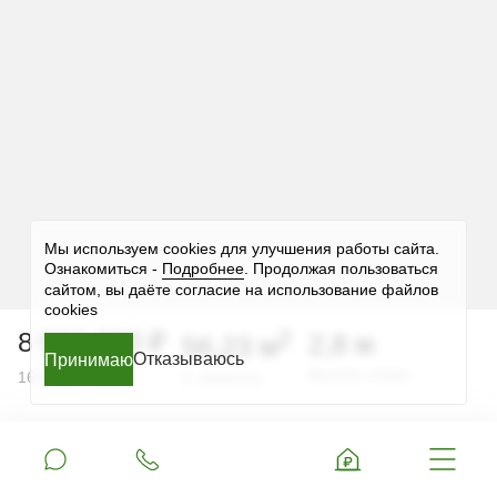
Мы используем cookies для улучшения работы сайта.
Ознакомиться -
Подробнее
. Продолжая пользоваться
сайтом, вы даёте согласие на использование файлов
cookies
2
8 996 800 ₽
2,8 м
56,23 м
Отказываюсь
Принимаю
Принимаю
Принимаю
Принимаю
Принимаю
2
Высота этажа
160 000 ₽ за м
2 комнаты