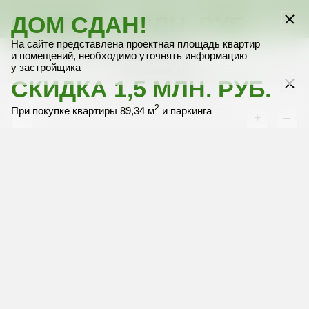
СКИДКА 1 МЛН. РУБ.
ДОМ СДАН!
Выбрать квартиру
Выбрать квартиру
Выбрать квартиру
Выбрать квартиру
Выбрать квартиру
На сайте представлена проектная площадь квартир
2
При покупке только квартиры 89,34 м
и помещений, необходимо уточнять информацию
у застройщика
Квартира № 19
4 этаж
СКИДКА 1,5 МЛН. РУБ.
без межкомнатных перегородок
2
При покупке квартиры 89,34 м
и паркинга
+
–