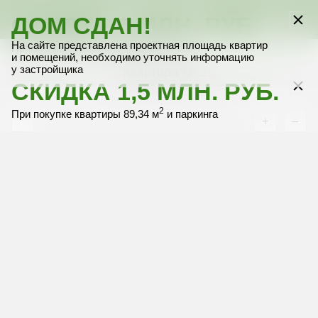
СКИДКА 1 МЛН. РУБ.
ДОМ СДАН!
Выбрать квартиру
Выбрать квартиру
Выбрать квартиру
Выбрать квартиру
Выбрать квартиру
На сайте представлена проектная площадь квартир
2
При покупке только квартиры 89,34 м
и помещений, необходимо уточнять информацию
у застройщика
Квартира № 21
4 этаж
СКИДКА 1,5 МЛН. РУБ.
без межкомнатных перегородок
2
При покупке квартиры 89,34 м
и паркинга
+
–