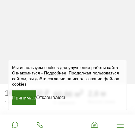
Мы используем cookies для улучшения работы сайта.
Ознакомиться -
Подробнее
. Продолжая пользоваться
сайтом, вы даёте согласие на использование файлов
cookies
2
10 346 200 ₽
2,8 м
60,86 м
Отказываюсь
Принимаю
Принимаю
Принимаю
Принимаю
Принимаю
2
Высота этажа
170 000 ₽ за м
2 комнаты