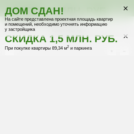
СКИДКА 1 МЛН. РУБ.
ДОМ СДАН!
Выбрать квартиру
Выбрать квартиру
Выбрать квартиру
Выбрать квартиру
Выбрать квартиру
На сайте представлена проектная площадь квартир
2
При покупке только квартиры 89,34 м
и помещений, необходимо уточнять информацию
у застройщика
Квартира № 41
7 этаж
СКИДКА 1,5 МЛН. РУБ.
без межкомнатных перегородок
2
При покупке квартиры 89,34 м
и паркинга
+
–