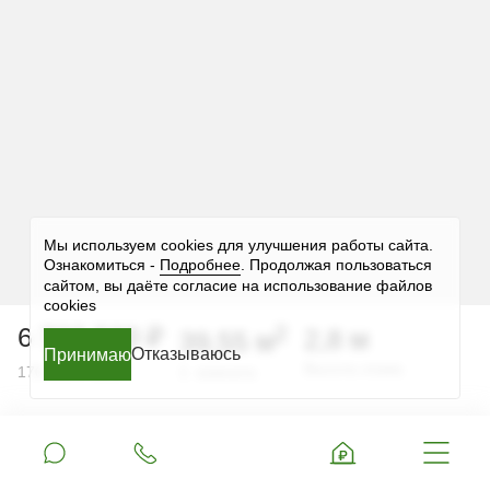
Мы используем cookies для улучшения работы сайта.
Ознакомиться -
Подробнее
. Продолжая пользоваться
сайтом, вы даёте согласие на использование файлов
cookies
2
6 723 500 ₽
2,8 м
39,55 м
Отказываюсь
Принимаю
Принимаю
Принимаю
Принимаю
Принимаю
2
Высота этажа
170 000 ₽ за м
1 комната