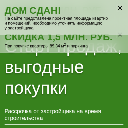
СКИДКА 1 МЛН. РУБ.
ДОМ СДАН!
Выбрать квартиру
Выбрать квартиру
Выбрать квартиру
Выбрать квартиру
Выбрать квартиру
На сайте представлена проектная площадь квартир
2
При покупке только квартиры 89,34 м
и помещений, необходимо уточнять информацию
ИПОТЕКА, РАССРОЧКА
у застройщика
СКИДКА 1,5 МЛН. РУБ.
Старт продаж,
2
При покупке квартиры 89,34 м
и паркинга
выгодные
покупки
Рассрочка от застройщика на время
строительства