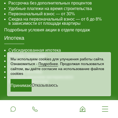
Рассрочка без дополнительных процентов
Удобные платежи на время строительства
Первоначальный взнос — от 30%
Скидка на первоначальный взнос — от 6 до 8%
в зависимости от площади квартиры
Подробные условия акции в отделе продаж
Ипотека
Субсидированная ипотека
Ипотека траншами
Мы используем cookies для улучшения работы сайта.
Семейная ипотека
Ознакомиться -
Подробнее
. Продолжая пользоваться
IT Ипотека
сайтом, вы даёте согласие на использование файлов
Военная ипотека
cookies
С использованием материнского
семейного капитала
Отказываюсь
Принимаю
Принимаю
Принимаю
Принимаю
Принимаю