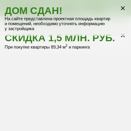
СКИДКА 1 МЛН. РУБ.
ДОМ СДАН!
13 этаж
Выбрать квартиру
Выбрать квартиру
Выбрать квартиру
Выбрать квартиру
Выбрать квартиру
На сайте представлена проектная площадь квартир
2
При покупке только квартиры 89,34 м
и помещений, необходимо уточнять информацию
у застройщика
СКИДКА 1,5 МЛН. РУБ.
+
–
2
При покупке квартиры 89,34 м
и паркинга