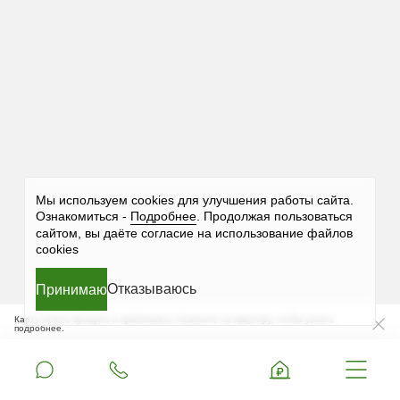
Мы используем cookies для улучшения работы сайта.
Ознакомиться -
Подробнее
. Продолжая пользоваться
сайтом, вы даёте согласие на использование файлов
cookies
Отказываюсь
Принимаю
Принимаю
Принимаю
Принимаю
Принимаю
Карту можно вращать и приближать. Кликните на квартиру, чтобы узнать
подробнее.